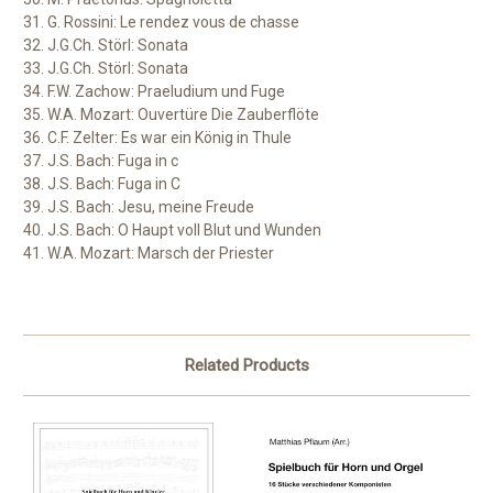
31. G. Rossini: Le rendez vous de chasse
32. J.G.Ch. Störl: Sonata
33. J.G.Ch. Störl: Sonata
34. F.W. Zachow: Praeludium und Fuge
35. W.A. Mozart: Ouvertüre Die Zauberflöte
36. C.F. Zelter: Es war ein König in Thule
37. J.S. Bach: Fuga in c
38. J.S. Bach: Fuga in C
39. J.S. Bach: Jesu, meine Freude
40. J.S. Bach: O Haupt voll Blut und Wunden
41. W.A. Mozart: Marsch der Priester
Related Products