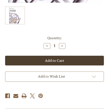
Current
Quantity:
Stock:
Decrease
Increase
Quantity
Quantity
of
of
Pflaum,
Pflaum,
Matthias
Matthias
(Arr.)
(Arr.)
-
-
Neues
Neues
Spielbuch
Spielbuch
fÌ_r
fÌ_r
Add to Wish List
Hornquartett
Hornquartett