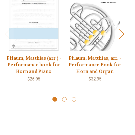
Pflaum, Matthias (arr.) -
Pflaum, Matthias, arr. -
O
Performance book for
Performance Book for
Horn and Piano
Horn and Organ
$26.95
$32.95