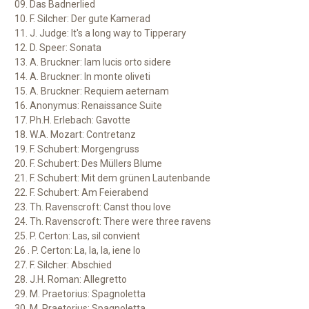
09. Das Badnerlied
10. F. Silcher: Der gute Kamerad
11. J. Judge: It's a long way to Tipperary
12. D. Speer: Sonata
13. A. Bruckner: Iam lucis orto sidere
14. A. Bruckner: In monte oliveti
15. A. Bruckner: Requiem aeternam
16. Anonymus: Renaissance Suite
17. Ph.H. Erlebach: Gavotte
18. W.A. Mozart: Contretanz
19. F. Schubert: Morgengruss
20. F. Schubert: Des Müllers Blume
21. F. Schubert: Mit dem grünen Lautenbande
22. F. Schubert: Am Feierabend
23. Th. Ravenscroft: Canst thou love
24. Th. Ravenscroft: There were three ravens
25. P. Certon: Las, sil convient
26 . P. Certon: La, la, la, iene lo
27. F. Silcher: Abschied
28. J.H. Roman: Allegretto
29. M. Praetorius: Spagnoletta
30. M. Praetorius: Spagnoletta