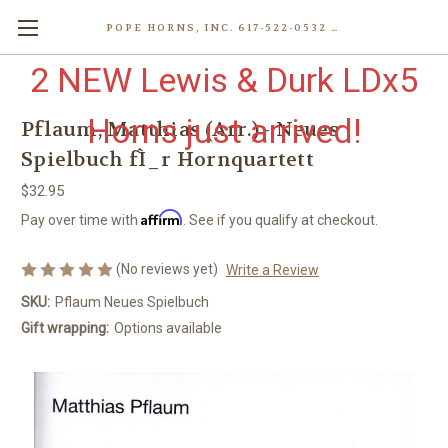
POPE HORNS, INC. 617-522-0532 80 WENHAM ST, JAMAICA PLAIN (BOSTON) MA 02130 (KEN@POPEHORNS.COM)
2 NEW Lewis & Durk LDx5
Horns just arrived!
Pflaum, Matthias (Arr.) - Neues
Spielbuch fÌ_r Hornquartett
$32.95
Affirm
Pay over time with
. See if you qualify at checkout.
(No reviews yet)
Write a Review
SKU:
Pflaum Neues Spielbuch
Gift wrapping:
Options available